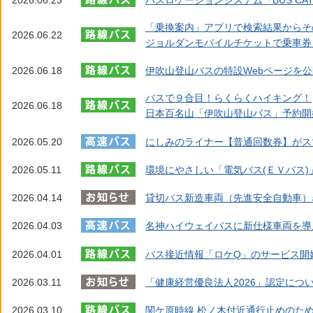
「乗換案内」アプリで検索結果からそ
2026.06.22
ジョルダンモバイルチケットで乗車券
2026.06.18
伊吹山登山バスの特設Webページを
バスで９合目！らくらくハイキング！
2026.06.18
日本百名山「伊吹山登山バス」予約開
2026.05.20
にしみのライナー【普通回数券】がス
2026.05.11
環境にやさしい「電気バス(ＥＶバス
2026.04.14
貸切バス新造車両（先進安全自動車）
2026.04.03
名神ハイウェイバスに新仕様車両を導
2026.04.01
バス接近情報「ロケQ」のサービス開
2026.03.11
「健康経営優良法人2026」認定につ
2026.03.10
関ケ原時線 松ノ木付近通行止めのた