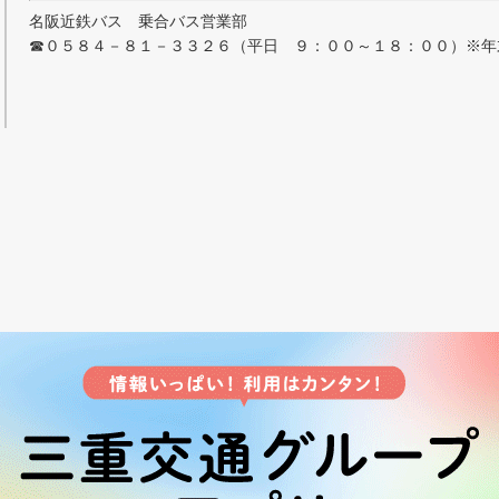
名阪近鉄バス 乗合バス営業部
☎０５８４－８１－３３２６（平日 ９：００～１８：００）※年