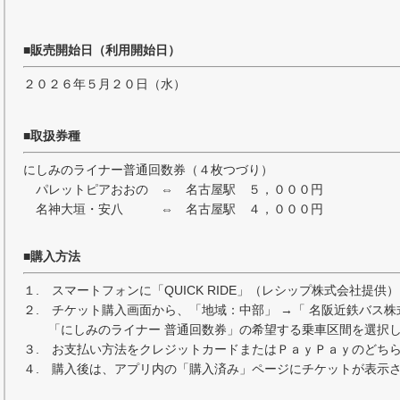
■販売開始日（利用開始日）
２０２６年５月２０日（水）
■取扱券種
にしみのライナー普通回数券（４枚つづり）
パレットピアおおの ⇔ 名古屋駅 ５，０００円
名神大垣・安八 ⇔ 名古屋駅 ４，０００円
■購入方法
１. スマートフォンに「QUICK RIDE」（レシップ株式会社提
２. チケット購入画面から、「地域：中部」 →「 名阪近鉄バス株
「にしみのライナー 普通回数券」の希望する乗車区間を選択し
３. お支払い方法をクレジットカードまたはＰａｙＰａｙのどち
４. 購入後は、アプリ内の「購入済み」ページにチケットが表示