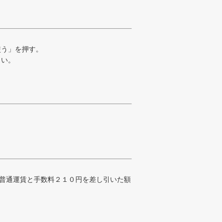
使う」を押す。
さい。
。
普通運賃と手数料２１０円を差し引いた額