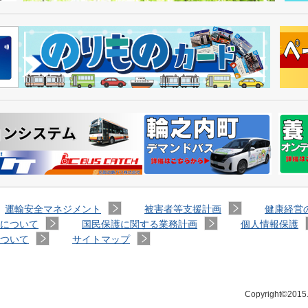
運輸安全マネジメント
被害者等支援計画
健康経営
について
国民保護に関する業務計画
個人情報保護
ついて
サイトマップ
Copyright©2015.M