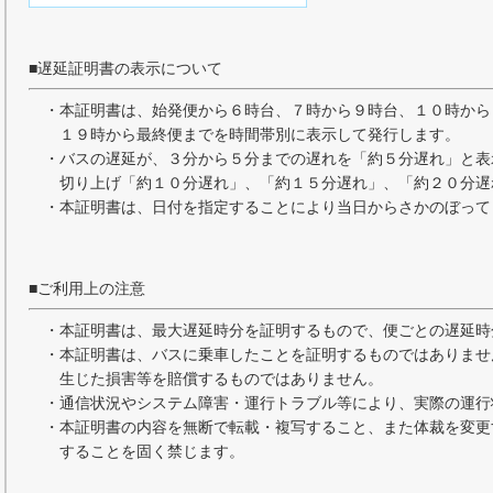
■遅延証明書の表示について
・本証明書は、始発便から６時台、７時から９時台、１０時から
１９時から最終便までを時間帯別に表示して発行します。
・バスの遅延が、３分から５分までの遅れを「約５分遅れ」と表
切り上げ「約１０分遅れ」、「約１５分遅れ」、「約２０分遅
・本証明書は、日付を指定することにより当日からさかのぼって
■ご利用上の注意
・本証明書は、最大遅延時分を証明するもので、便ごとの遅延時
・本証明書は、バスに乗車したことを証明するものではありませ
生じた損害等を賠償するものではありません。
・通信状況やシステム障害・運行トラブル等により、実際の運行
・本証明書の内容を無断で転載・複写すること、また体裁を変更
することを固く禁じます。